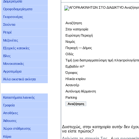
Διαμερίσματα
Οροφοδιαμερίσματα
Γκαρσονιέρες
Αναζήτηση
Στούντια
Στην κατηγορία
Ρετιρέ
Ευρύτερη Περιοχή
Μεζονέτες
Νομός
Περιοχή — Δήμος
Εξοχικές κατοικίες
Οδός
Βίλες
Τιμή (για διαπραγματεύσιμη τιμή πληκτρολογήστ
Μονοκατοικίες
Εμβαδόν m’²
Αγροτεμάχια
Όροφος
Ηλικία κτιρίου
Άλλα οικιστικά ακίνητα
Ασανσέρ
Αυτόνομη θέρμανση
Parking
Καταστήματα λιανικής
Γραφεία
Αποθήκες
Άιθουσες
Δυστυχώς, στην κατηγορία αυτήν δεν έχου
Χώροι στάθμευσης
να είστε πρώτος?
Κτίρια
Δηλώστε τα στοιχεία Σας
, ή
να εγγραφείτ