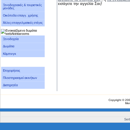
εισάγετε την αγγελία Σας!
Ξενοδοχειακές & τουριστικές
μονάδες
Οικόπεδα επαγγ. χρήσης
Άλλες επαγγελματικές στέγες
Ξενοδοχεία
Δωμάτια
Κάμπινγκ
Επιχειρήσεις
Πλειστηριασμοί ακινήτων
Διατηρητέα
Copyright © 20
Me
Serb