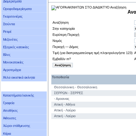
Διαμερίσματα
Οροφοδιαμερίσματα
Ανα
Γκαρσονιέρες
Αναζήτηση
Στούντια
Στην κατηγορία
Ρετιρέ
Ευρύτερη Περιοχή
Μεζονέτες
Νομός
Περιοχή — Δήμος
Εξοχικές κατοικίες
Τιμή (για διαπραγματεύσιμη τιμή πληκτρολογήστε 123)
Βίλες
Εμβαδόν m’²
Μονοκατοικίες
Αγροτεμάχια
Τοποθεσία
Άλλα οικιστικά ακίνητα
Θεσσαλονικη - Θεσσαλονικη
ΣΕΡΡΩΝ - ΣΕΡΡΕΣ
Καταστήματα λιανικής
- Aροανιας
Γραφεία
Αττική - Αθήνα
Αττική - Λαύριο
Αποθήκες
Αττική - Λαύριο
Άιθουσες
Χώροι στάθμευσης
Κτίρια