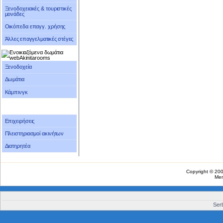
Ξενοδοχειακές & τουριστικές
μονάδες
Οικόπεδα επαγγ. χρήσης
Άλλες επαγγελματικές στέγες
Ξενοδοχεία
Δωμάτια
Κάμπινγκ
Επιχειρήσεις
Πλειστηριασμοί ακινήτων
Διατηρητέα
Copyright © 20
Me
Serb