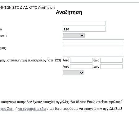
Αναζήτηση
ία
ιοχή
ήμος
πραγματεύσιμη τιμή πληκτρολογήστε 123)
Από
έως
Από
έως
κατηγορία αυτήν δεν έχουν εισαχθεί αγγελίες. Θα θέλατε Εσείς να είστε πρώτος?
ιχεία Σας
, ή
να εγγραφείτε εδώ
πως θα μπορούσατε να εισάγετε την αγγελία Σας!