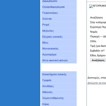
Διαμερίσματα
Οροφοδιαμερίσματα
Γκαρσονιέρες
Αναζήτηση
Στούντια
Στην κατηγορ
Ρετιρέ
Ευρύτερη Περ
Μεζονέτες
Νομός
Περιοχή — Δ
Εξοχικές κατοικίες
Οδός
Βίλες
Τιμή (για δια
Μονοκατοικίες
Εμβαδόν m’²
Αγροτεμάχια
Είδος δρόμου
Άλλα οικιστικά ακίνητα
Καταστήματα λιανικής
Δυστυχώς, στην 
Γραφεία
Δηλώστε τα στο
Αποθήκες
Άιθουσες
Χώροι στάθμευσης
Κτίρια