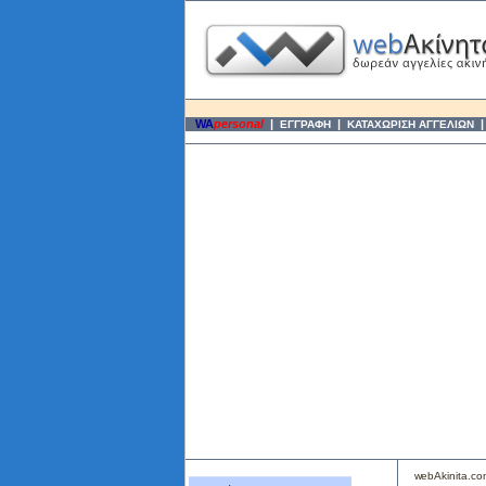
WA
personal
|
|
ΕΓΓΡΑΦΗ
ΚΑΤΑΧΩΡΙΣΗ ΑΓΓΕΛΙΩΝ
webAkinita.c