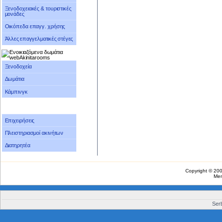
Ξενοδοχειακές & τουριστικές
μονάδες
Οικόπεδα επαγγ. χρήσης
Άλλες επαγγελματικές στέγες
Ξενοδοχεία
Δωμάτια
Κάμπινγκ
Επιχειρήσεις
Πλειστηριασμοί ακινήτων
Διατηρητέα
Copyright © 20
Me
Serb