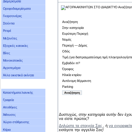
Διαμερίσματα
Οροφοδιαμερίσματα
Γκαρσονιέρες
Αναζήτηση
Στούντια
Στην κατηγορία
Ρετιρέ
Ευρύτερη Περιοχή
Μεζονέτες
Νομός
Περιοχή — Δήμος
Εξοχικές κατοικίες
Οδός
Βίλες
Τιμή (για διαπραγματεύσιμη τιμή πληκτρολογήστ
Μονοκατοικίες
Εμβαδόν m’²
Αγροτεμάχια
Όροφος
Ηλικία κτιρίου
Άλλα οικιστικά ακίνητα
Αυτόνομη θέρμανση
Parking
Καταστήματα λιανικής
Γραφεία
Αποθήκες
Δυστυχώς, στην κατηγορία αυτήν δεν έχου
Άιθουσες
να είστε πρώτος?
Χώροι στάθμευσης
Δηλώστε τα στοιχεία Σας
, ή
να εγγραφείτ
Κτίρια
εισάγετε την αγγελία Σας!