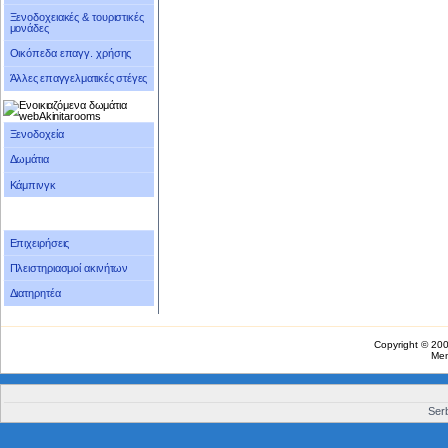
Ξενοδοχειακές & τουριστικές
μονάδες
Οικόπεδα επαγγ. χρήσης
Άλλες επαγγελματικές στέγες
Ξενοδοχεία
Δωμάτια
Κάμπινγκ
Επιχειρήσεις
Πλειστηριασμοί ακινήτων
Διατηρητέα
Copyright © 20
Me
Serb