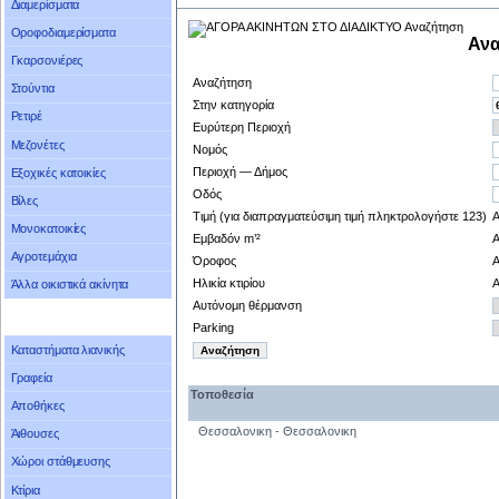
Διαμερίσματα
Οροφοδιαμερίσματα
Ανα
Γκαρσονιέρες
Αναζήτηση
Στούντια
Στην κατηγορία
Ρετιρέ
Ευρύτερη Περιοχή
Μεζονέτες
Νομός
Περιοχή — Δήμος
Εξοχικές κατοικίες
Οδός
Βίλες
Τιμή (για διαπραγματεύσιμη τιμή πληκτρολογήστε 123)
Μονοκατοικίες
Εμβαδόν m’²
Αγροτεμάχια
Όροφος
Ηλικία κτιρίου
Άλλα οικιστικά ακίνητα
Αυτόνομη θέρμανση
Parking
Καταστήματα λιανικής
Γραφεία
Τοποθεσία
Αποθήκες
Θεσσαλονικη - Θεσσαλονικη
Άιθουσες
Χώροι στάθμευσης
Κτίρια