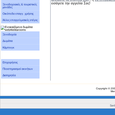
εισάγετε την αγγελία Σας!
Ξενοδοχειακές & τουριστικές
μονάδες
Οικόπεδα επαγγ. χρήσης
Άλλες επαγγελματικές στέγες
Ξενοδοχεία
Δωμάτια
Κάμπινγκ
Επιχειρήσεις
Πλειστηριασμοί ακινήτων
Διατηρητέα
Copyright © 20
Me
Serb