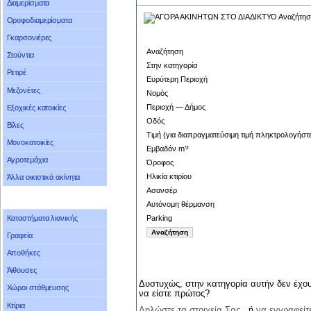
Διαμερίσματα
Οροφοδιαμερίσματα
Γκαρσονιέρες
Αναζήτηση
Στούντια
Στην κατηγορία
Ρετιρέ
Ευρύτερη Περιοχή
Μεζονέτες
Νομός
Περιοχή — Δήμος
Εξοχικές κατοικίες
Οδός
Βίλες
Τιμή (για διαπραγματεύσιμη τιμή πληκτρολογήστ
Μονοκατοικίες
Εμβαδόν m’²
Αγροτεμάχια
Όροφος
Ηλικία κτιρίου
Άλλα οικιστικά ακίνητα
Ασανσέρ
Αυτόνομη θέρμανση
Parking
Καταστήματα λιανικής
Γραφεία
Αποθήκες
Άιθουσες
Δυστυχώς, στην κατηγορία αυτήν δεν έχου
Χώροι στάθμευσης
να είστε πρώτος?
Κτίρια
Δηλώστε τα στοιχεία Σας
, ή
να εγγραφείτ