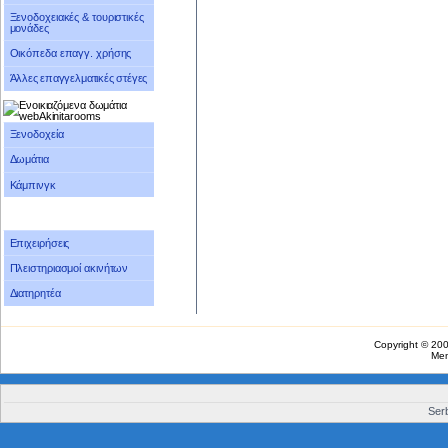
Ξενοδοχειακές & τουριστικές
μονάδες
Οικόπεδα επαγγ. χρήσης
Άλλες επαγγελματικές στέγες
Ξενοδοχεία
Δωμάτια
Κάμπινγκ
Επιχειρήσεις
Πλειστηριασμοί ακινήτων
Διατηρητέα
Copyright © 20
Me
Serb