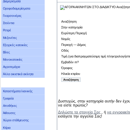
Διαμερίσματα
Οροφοδιαμερίσματα
Γκαρσονιέρες
Αναζήτηση
Στούντια
Στην κατηγορία
Ρετιρέ
Ευρύτερη Περιοχή
Μεζονέτες
Νομός
Περιοχή — Δήμος
Εξοχικές κατοικίες
Οδός
Βίλες
Τιμή (για διαπραγματεύσιμη τιμή πληκτρολογήστ
Μονοκατοικίες
Εμβαδόν m’²
Αγροτεμάχια
Όροφος
Ηλικία κτιρίου
Άλλα οικιστικά ακίνητα
Καταστήματα λιανικής
Γραφεία
Δυστυχώς, στην κατηγορία αυτήν δεν έχου
να είστε πρώτος?
Αποθήκες
Δηλώστε τα στοιχεία Σας
, ή
να εγγραφείτ
Άιθουσες
εισάγετε την αγγελία Σας!
Χώροι στάθμευσης
Κτίρια