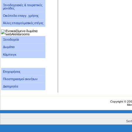
Ξενοδοχειακές & τουριστικές
μονάδες
Οικόπεδα επαγγ. χρήσης
Άλλες επαγγελματικές στέγες
Ξενοδοχεία
Δωμάτια
Κάμπινγκ
Επιχειρήσεις
Πλειστηριασμοί ακινήτων
Διατηρητέα
Copyright © 20
Me
Serb