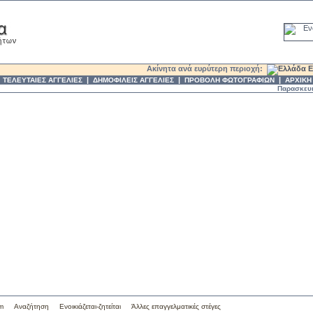
Ακίνητα ανά ευρύτερη περιοχή:
Ε
|
|
|
|
ΤΕΛΕΥΤΑΙΕΣ ΑΓΓΕΛΙΕΣ
ΔΗΜΟΦΙΛΕΙΣ ΑΓΓΕΛΙΕΣ
ΠΡΟΒΟΛΗ ΦΩΤΟΓΡΑΦΙΩΝ
ΑΡΧΙΚΗ
Παρασκευή, 7
om
Αναζήτηση
Ενοικιάζεται-ζητείται
Άλλες επαγγελματικές στέγες