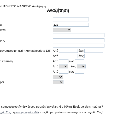
Αναζήτηση
ία
ιοχή
ήμος
πραγματεύσιμη τιμή πληκτρολογήστε 123)
Από
έως
Από
έως
ο επίπεδο)
Από
έως
Από
έως
Από
έως
ροι
κατηγορία αυτήν δεν έχουν εισαχθεί αγγελίες. Θα θέλατε Εσείς να είστε πρώτος?
ιχεία Σας
, ή
να εγγραφείτε εδώ
πως θα μπορούσατε να εισάγετε την αγγελία Σας!