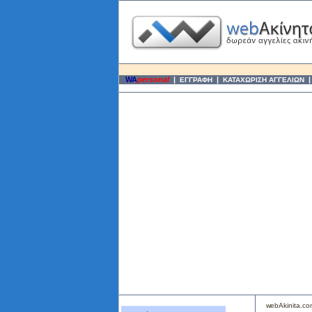
WA
personal
|
|
ΕΓΓΡΑΦΗ
ΚΑΤΑΧΩΡΙΣΗ ΑΓΓΕΛΙΩΝ
webAkinita.c