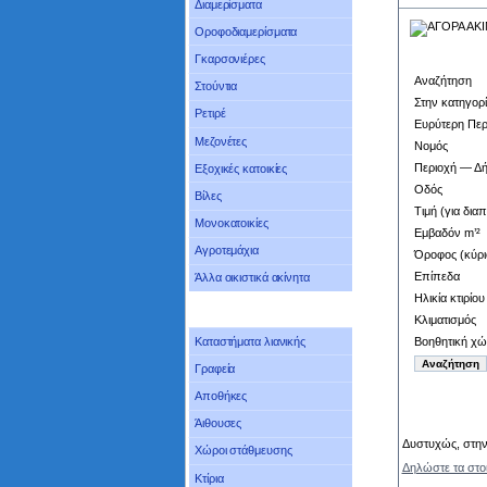
Διαμερίσματα
Οροφοδιαμερίσματα
Γκαρσονιέρες
Αναζήτηση
Στούντια
Στην κατηγορ
Ρετιρέ
Ευρύτερη Περ
Μεζονέτες
Νομός
Περιοχή — Δ
Εξοχικές κατοικίες
Οδός
Βίλες
Τιμή (για δια
Μονοκατοικίες
Εμβαδόν m’²
Αγροτεμάχια
Όροφος (κύρι
Επίπεδα
Άλλα οικιστικά ακίνητα
Ηλικία κτιρίου
Κλιματισμός
Βοηθητική χώ
Καταστήματα λιανικής
Γραφεία
Αποθήκες
Άιθουσες
Δυστυχώς, στην 
Χώροι στάθμευσης
Δηλώστε τα στο
Κτίρια